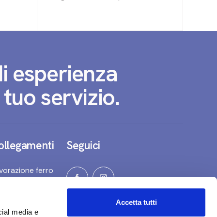
di esperienza
 tuo servizio.
ollegamenti
Seguici
vorazione ferro
azienda
Accetta tutti
cial media e
formativa