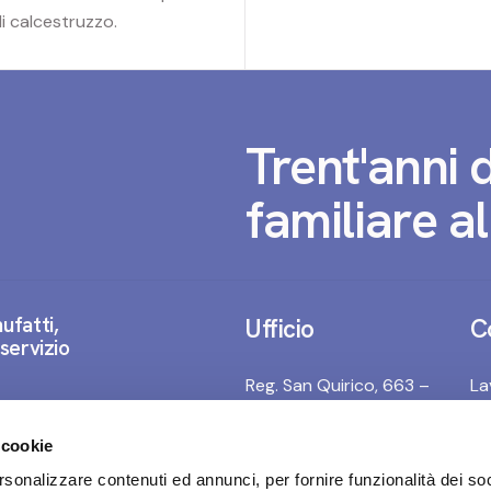
di calcestruzzo.
Trent'anni 
familiare al
ufatti,
Ufficio
C
 servizio
Reg. San Quirico, 663 –
La
12044 Centallo (CN)
L'
 cookie
posta@retifersnc.it
rsonalizzare contenuti ed annunci, per fornire funzionalità dei so
In