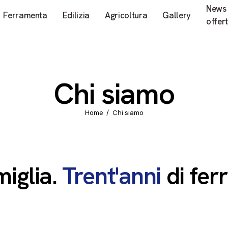
News
Ferramenta
Edilizia
Agricoltura
Gallery
offer
Chi siamo
Home
Chi siamo
miglia.
Trent'anni
di
fer