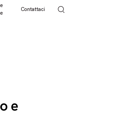
 e
Contattaci
te
ro
e