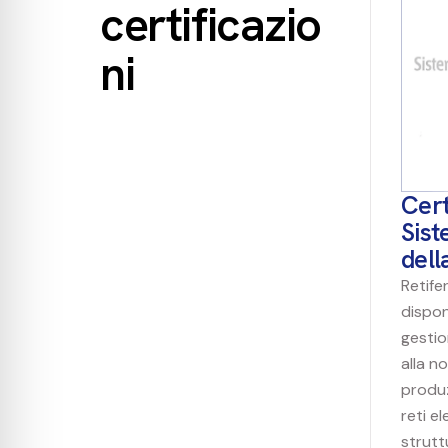
certificazio
ni
Cert
Sist
dell
Retifer
dispon
gestio
alla n
produz
reti e
strutt